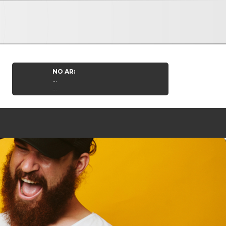
NO AR:
...
...