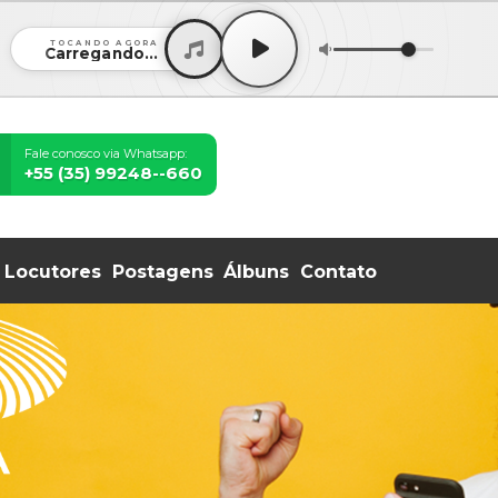
TOCANDO AGORA
Carregando...
Fale conosco via Whatsapp:
+55 (35) 99248--660
Locutores
Postagens
Álbuns
Contato