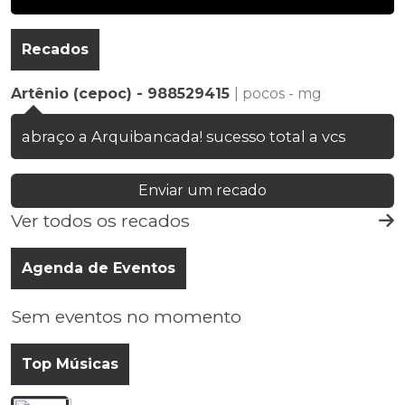
Recados
Artênio (cepoc) - 988529415
| pocos - mg
abraço a Arquibancada! sucesso total a vcs
Enviar um recado
Ver todos os recados
Agenda de Eventos
Sem eventos no momento
Top Músicas