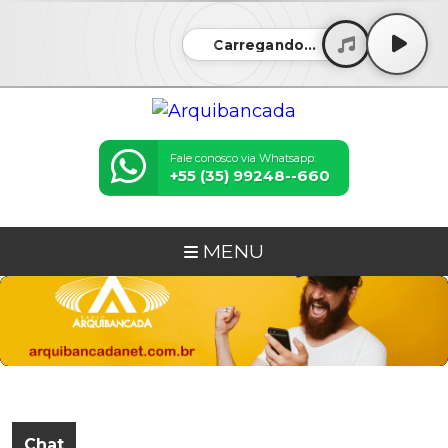
Carregando...
Fale conosco via Whatsapp:
+55 (35) 99248--660
MENU
Chat