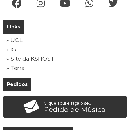
Links
» UOL
» IG
» Site da KSHOST
» Terra
Pedidos
Clique aqui e faça o seu
Pedido de Música