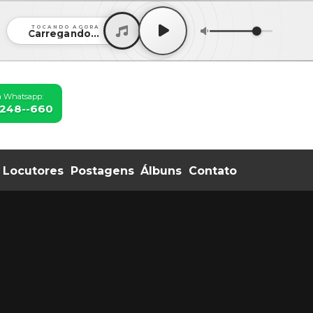
TOCANDO AGORA
Carregando...
ia Whatsapp:
99248--660
Locutores
Postagens
Álbuns
Contato