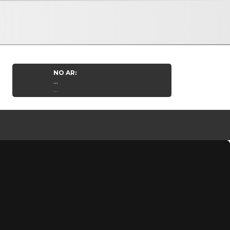
NO AR:
...
...