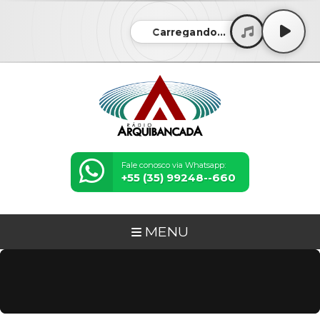
Carregando...
Fale conosco via Whatsapp:
+55 (35) 99248--660
MENU